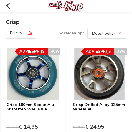
Crisp
Filters
Sorteren op:
ADVIESPRIJS
-40%
ADVIESPRIJS
-38%
Crisp 100mm Spoke Alu
Crisp Drilled Alloy 125mm
Stuntstep Wiel Blue
Wheel ALU
€ 14,95
€ 24,95
€ 24,95
€ 39,95