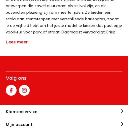
ontwerpen die zowel duurzaam als stijlvol zijn, en die
bovendien plezierig zijn om mee te rijden. Ze bieden een
scala aan stuntsteppen met verschillende barlengtes, zodat
je de vrijheid hebt om het juiste model te kiezen dat past bij je
voorkeur voor park of straat. Daarnaast vervaardigt Crisp
remmen en andere stuntstep onderdelen.
Lees meer
Crisp Scooters werd opgericht in 2011 en heeft sindsdien aan
populariteit gewonnen in de wereld van stuntsteppen. Het
merk is voortdurend bezig met het verbeteren en innoveren
van hun ontwerpen en modellen, zoals bij de Crisp Switch en
Volg ons
de Crisp Surge. De stuntsteppen van Crisp zijn voorzien van
specificaties die je zou verwachten van hoogwaardige
stuntsteppen, dit alles tegen een betaalbare prijs.
Ongeacht je rijstijl, vaardigheidsniveau of discipline, Crisp
Klantenservice
heeft een stuntstep voor jou
Mijn account