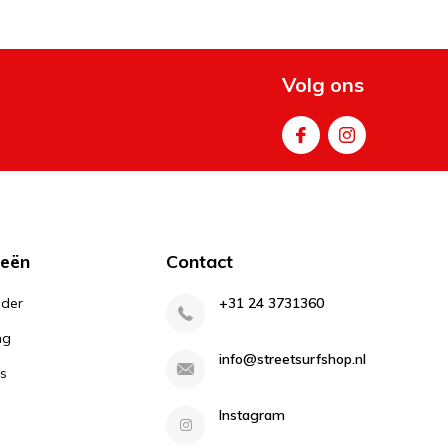
Volg ons
ieën
Contact
lder
+31 24 3731360
ng
info@streetsurfshop.nl
s
Instagram