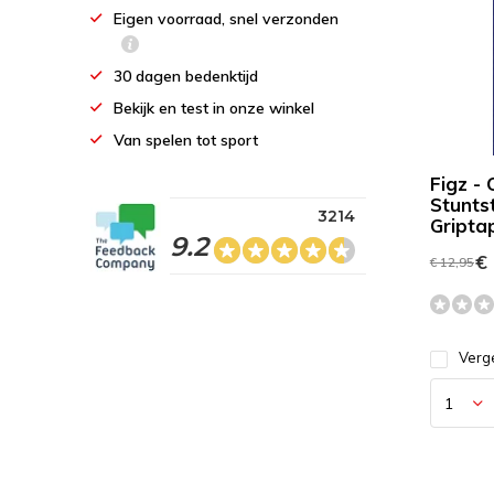
Eigen voorraad, snel verzonden
30 dagen bedenktijd
Bekijk en test in onze winkel
Van spelen tot sport
Figz -
Stunts
3214
Gripta
9.2
€ 
€ 12,95
Verge