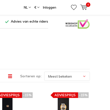
0
NL
€
Inloggen
Advies van echte riders
Sorteren op:
ADVIESPRIJS
-15%
ADVIESPRIJS
-15%