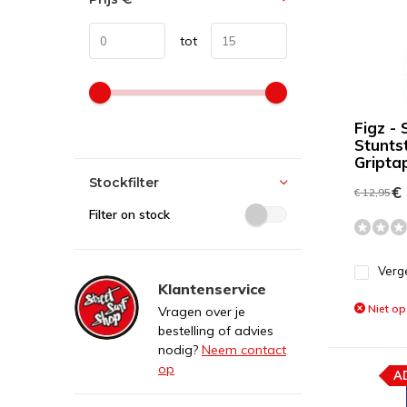
tot
Figz - 
Stunts
Gripta
Stockfilter
€ 
€ 12,95
Filter on stock
Verge
Klantenservice
Niet op
Vragen over je
bestelling of advies
nodig?
Neem contact
op
A