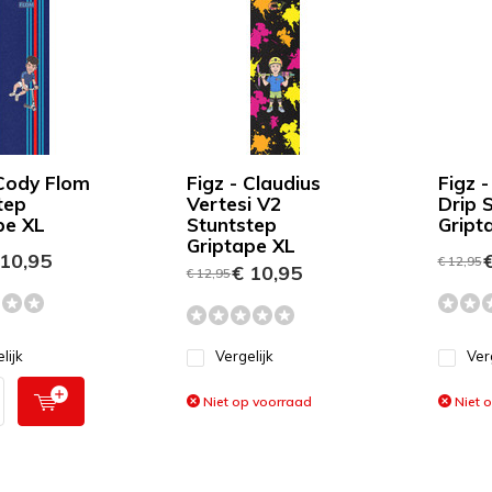
 Cody Flom
Figz - Claudius
Figz 
tep
Vertesi V2
Drip 
pe XL
Stuntstep
Gript
Griptape XL
10,95
€
€ 12,95
€ 10,95
€ 12,95
lijk
Vergelijk
Ver
Niet op voorraad
Niet 