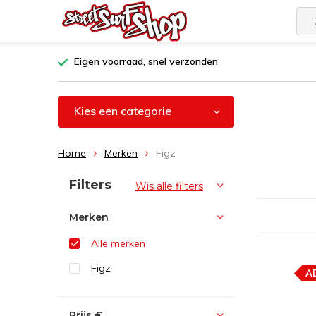
Eigen voorraad, snel verzonden
Kies een categorie
Home
Merken
Figz
Sorteren op:
Filters
Wis alle filters
Merken
Alle merken
Figz
A
Prijs
€