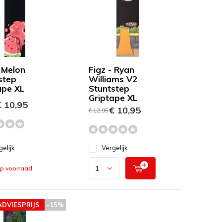
- Melon
Figz - Ryan
step
Williams V2
ape XL
Stuntstep
Griptape XL
 10,95
€ 10,95
€ 12,95
gelijk
Vergelijk
op voorraad
ADVIESPRIJS
-15%