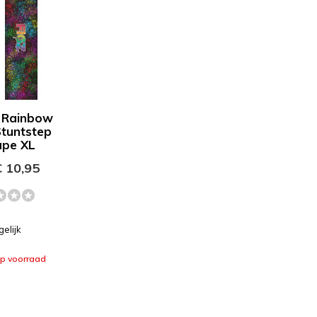
- Rainbow
Stuntstep
ape XL
 10,95
gelijk
op voorraad