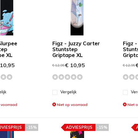
Slurpee
Figz - Juzzy Carter
Figz 
tep
Stuntstep
Stunt
pe XL
Griptape XL
Gript
10,95
€ 10,95
€
€ 12,95
€ 12,95
lijk
Vergelijk
Ver
 voorraad
Niet op voorraad
Niet 
DVIESPRIJS
-15%
ADVIESPRIJS
-15%