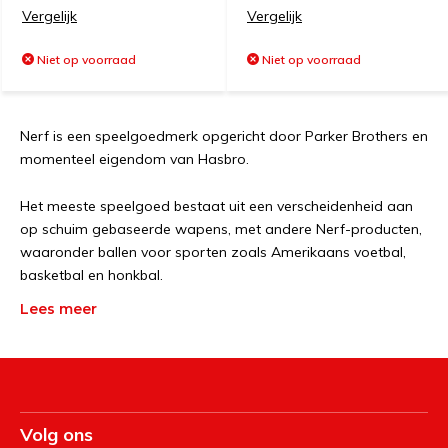
Vergelijk
Vergelijk
Niet op voorraad
Niet op voorraad
Nerf is een speelgoedmerk opgericht door Parker Brothers en
momenteel eigendom van Hasbro.
Het meeste speelgoed bestaat uit een verscheidenheid aan
op schuim gebaseerde wapens, met andere Nerf-producten,
waaronder ballen voor sporten zoals Amerikaans voetbal,
basketbal en honkbal.
Lees meer
Hun bekendste speelgoed zijn hun dartpistolen (door Hasbro
aangeduid als "blasters") die munitie schieten die is gemaakt
van "Nerf-schuim" (gedeeltelijk netvormig polyethertype
polyurethaanschuim).
Volg ons
Hun primaire slogan, voor het eerst geïntroduceerd in de