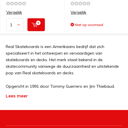
Vergelijk
Vergelijk
Niet op voorraad
Real Skateboards is een Amerikaans bedrijf dat zich
specialiseert in het ontwerpen en vervaardigen van
skateboards en decks. Het merk staat bekend in de
skatecommunity vanwege de duurzaamheid en uitstekende
pop van Real skateboards en decks.
Opgericht in 1991 door Tommy Guerrero en Jim Thiebaud,
heeft Real Skateboards zich onderscheiden door
Lees meer
skateboarddecks in verschillende unieke kleuren te
produceren, en deze decks staan bekend om hun langdurige
prestaties. Het bedrijf is trots op het leveren van complete
skateboards voor gevorderde skateboarders, ongeacht hun
skatestijl.