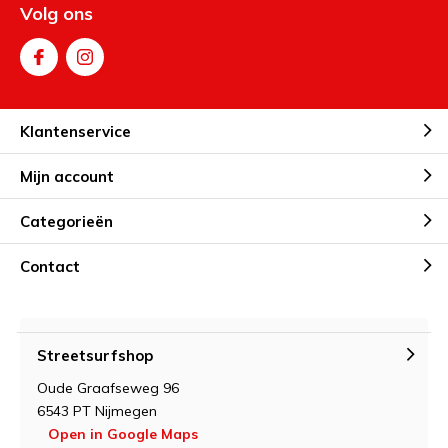
Volg ons
Real skateboards en decks zijn ideaal voor ervaren
skateboarders die op zoek zijn naar een duurzame en
betaalbare uitrusting.
Klantenservice
Mijn account
Categorieën
Contact
Streetsurfshop
Oude Graafseweg 96
6543 PT Nijmegen
Open in Google Maps