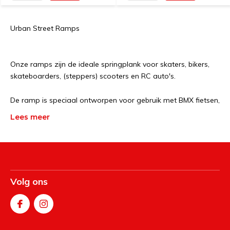
Urban Street Ramps
Onze ramps zijn de ideale springplank voor skaters, bikers,
skateboarders, (steppers) scooters en RC auto's.
De ramp is speciaal ontworpen voor gebruik met BMX fietsen,
skateboards en skates. De oprijplaten zijn voorzien van
Lees meer
gripstrips voor minder glijden. Lichtgewicht, draagbaar en
gemakkelijk op te bergen. Klaar voor gebruik of met
eenvoudige montage.
Volg ons