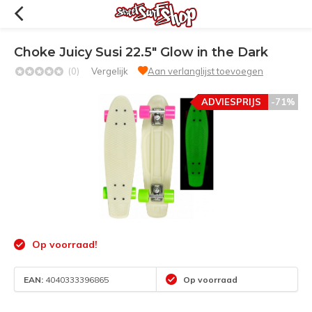
Choke Juicy Susi 22.5" Glow in the Dark
(0)
Vergelijk
Aan verlanglijst toevoegen
ADVIESPRIJS
-71%
Op voorraad!
EAN:
4040333396865
Op voorraad