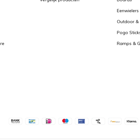
Eenwielers
Outdoor & 
Pogo Stick
re
Ramps & Gr