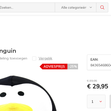
Alle categorieën
inguin
deling toevoegen
Vergelijk
EAN:
8436546860
ADVIESPRIJS
-25%
€ 39,95
€ 29,95