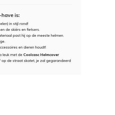
have is:
en) in stijl rond!
en de skiërs en fietsers.
ateriaal past hij op de meeste helmen.
ge.
ccessoires en dieren houdt!
ra leuk met de
Coolcasc Helmcover
of op de straat skatet, je zal gegarandeerd