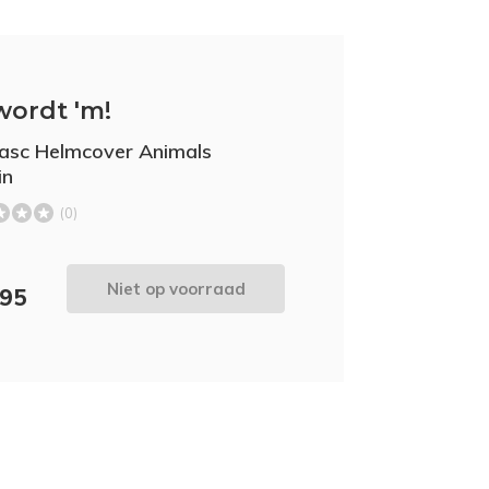
wordt 'm!
asc Helmcover Animals
in
(0)
Niet op voorraad
,95