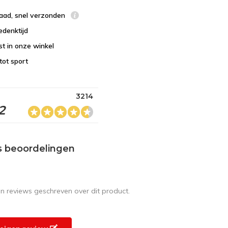
raad, snel verzonden
edenktijd
st in onze winkel
tot sport
3214
2
s beoordelingen
en reviews geschreven over dit product.