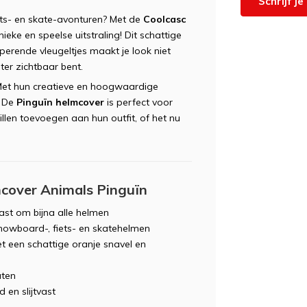
Schrijf j
fiets- en skate-avonturen? Met de
Coolcasc
ieke en speelse uitstraling! Dit schattige
perende vleugeltjes maakt je look niet
ter zichtbaar bent.
 Met hun creatieve en hoogwaardige
. De
Pinguïn helmcover
is perfect voor
len toevoegen aan hun outfit, of het nu
mcover Animals Pinguïn
ast om bijna alle helmen
snowboard-, fiets- en skatehelmen
 een schattige oranje snavel en
aten
en slijtvast