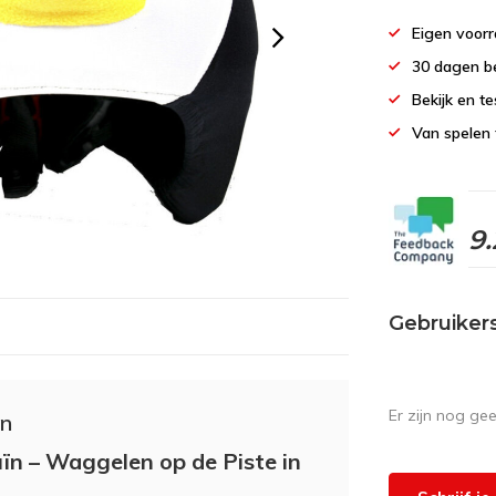
Eigen voor
30 dagen b
Bekijk en te
Van spelen 
9.
Gebruiker
Er zijn nog ge
in
ïn – Waggelen op de Piste in