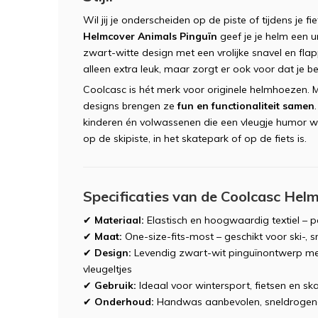
Wil jij je onderscheiden op de piste of tijdens je 
Helmcover Animals Pinguïn
geef je je helm een un
zwart-witte design met een vrolijke snavel en flap
alleen extra leuk, maar zorgt er ook voor dat je be
Coolcasc is hét merk voor originele helmhoezen.
designs brengen ze
fun en functionaliteit samen
kinderen én volwassenen die een vleugje humor wil
op de skipiste, in het skatepark of op de fiets is.
Specificaties van de Coolcasc Hel
✔
Materiaal:
Elastisch en hoogwaardig textiel – p
✔
Maat:
One-size-fits-most – geschikt voor ski-, 
✔
Design:
Levendig zwart-wit pinguïnontwerp met
vleugeltjes
✔
Gebruik:
Ideaal voor wintersport, fietsen en sk
✔
Onderhoud:
Handwas aanbevolen, sneldrogend 