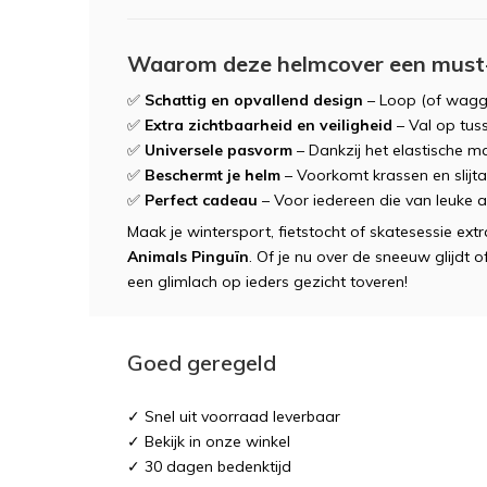
Waarom deze helmcover een must-
✅
Schattig en opvallend design
– Loop (of waggel
✅
Extra zichtbaarheid en veiligheid
– Val op tuss
✅
Universele pasvorm
– Dankzij het elastische m
✅
Beschermt je helm
– Voorkomt krassen en slijta
✅
Perfect cadeau
– Voor iedereen die van leuke a
Maak je wintersport, fietstocht of skatesessie ext
Animals Pinguïn
. Of je nu over de sneeuw glijdt 
een glimlach op ieders gezicht toveren!
Goed geregeld
✓ Snel uit voorraad leverbaar
✓ Bekijk in onze winkel
✓ 30 dagen bedenktijd