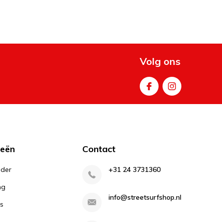
Volg ons
ieën
Contact
lder
+31 24 3731360
ng
info@streetsurfshop.nl
s