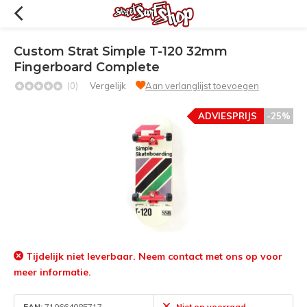
Custom Strat Simple T-120 32mm
Fingerboard Complete
(0)
Vergelijk
Aan verlanglijst toevoegen
ADVIESPRIJS
-25%
Tijdelijk niet leverbaar. Neem contact met ons op voor
meer informatie.
EAN:
710664085717
Niet op voorraad