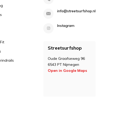
ng
info@streetsurfshop.nl
s
Instagram
Fit
Streetsurfshop
s
Oude Graafseweg 96
indrails
6543 PT Nijmegen
Open in Google Maps