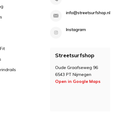
ng
info@streetsurfshop.nl
s
Instagram
Fit
Streetsurfshop
s
Oude Graafseweg 96
indrails
6543 PT Nijmegen
Open in Google Maps