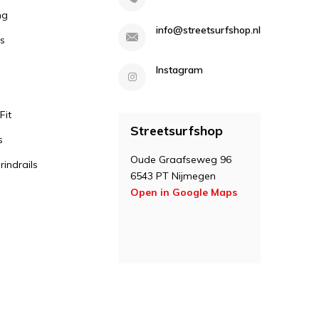
ng
info@streetsurfshop.nl
s
Instagram
Fit
Streetsurfshop
s
Oude Graafseweg 96
indrails
6543 PT Nijmegen
Open in Google Maps