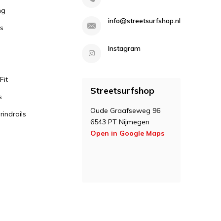
ng
info@streetsurfshop.nl
s
Instagram
Fit
Streetsurfshop
s
Oude Graafseweg 96
indrails
6543 PT Nijmegen
Open in Google Maps