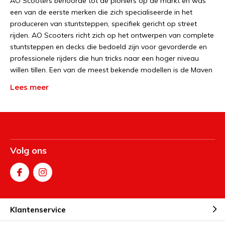
AO Scooters behoorde tot de pioniers op de markt en was
een van de eerste merken die zich specialiseerde in het
produceren van stuntsteppen, specifiek gericht op street
rijden. AO Scooters richt zich op het ontwerpen van complete
stuntsteppen en decks die bedoeld zijn voor gevorderde en
professionele rijders die hun tricks naar een hoger niveau
willen tillen. Een van de meest bekende modellen is de Maven
stuntstep. Deze step is uitgerust met een smal en licht dek,
Lees meer
wat je in staat stelt om gemakkelijk de lucht in te gaan en
complexe trucs uit te voeren.
Sommige decks van AO Scooters worden gewaardeerd
vanwege hun verwijderbare grind plate, gemaakt van
Volg ons
supersterke plastic materialen. Hierdoor kun je bijna overal op
straat tricks uitvoeren en grinden. AO Scooters heeft zijn
basis in Californië en heeft meerdere professionele
skateboarders in het team. Het merk staat bekend om zijn
betrokkenheid bij skateboard-evenementen over de hele
wereld en de ondersteuning van rijders.
Klantenservice