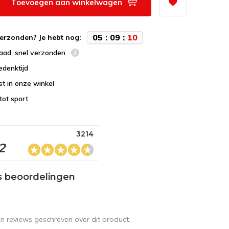
Toevoegen aan winkelwagen
0
5
:
0
9
:
1
0
erzonden? Je hebt nog:
raad, snel verzonden
edenktijd
st in onze winkel
tot sport
3214
2
s beoordelingen
en reviews geschreven over dit product.