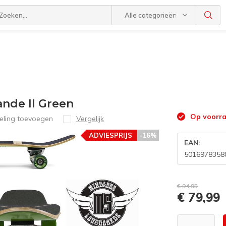
Alle categorieën
ande II Green
Op voorra
eling toevoegen
Vergelijk
ADVIESPRIJS
-16%
EAN:
5016978358
€ 94,95
€ 79,99