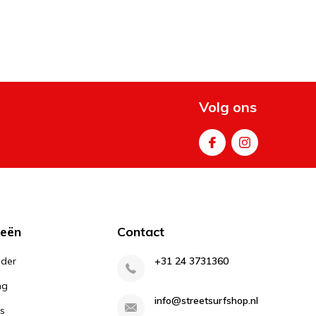
Volg ons
ieën
Contact
lder
+31 24 3731360
ng
info@streetsurfshop.nl
s