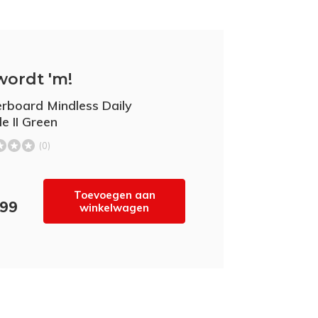
wordt 'm!
erboard Mindless Daily
e II Green
(0)
Toevoegen aan
,99
winkelwagen