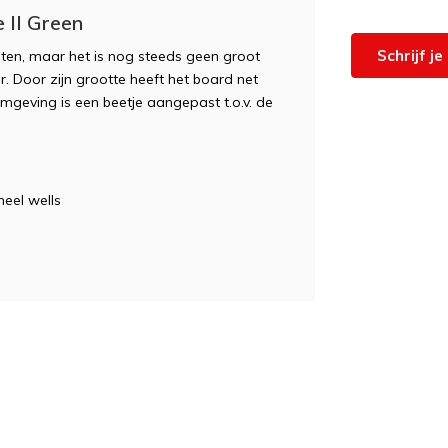
 II Green
Schrijf j
en, maar het is nog steeds geen groot
r. Door zijn grootte heeft het board net
ormgeving is een beetje aangepast t.o.v. de
eel wells