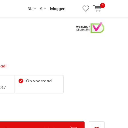
0
NL
€
Inloggen
ad!
Op voorraad
017